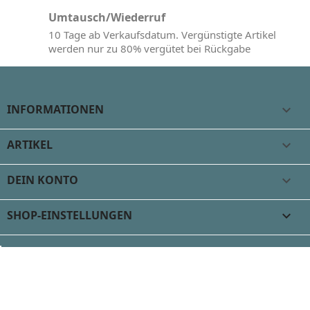
Umtausch/Wiederruf
10 Tage ab Verkaufsdatum. Vergünstigte Artikel
werden nur zu 80% vergütet bei Rückgabe
INFORMATIONEN

ARTIKEL

DEIN KONTO

SHOP-EINSTELLUNGEN
keyboard_arrow_down