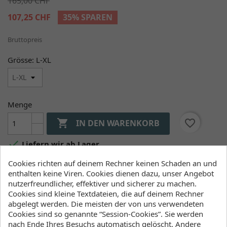
165,00 CHF
107,25 CHF
35% SPAREN
Bruttopreis
Grösse: L-XL
Menge

favorite_border
IN DEN WARENKORB

Liefern wir ab Lager
Cookies richten auf deinem Rechner keinen Schaden an und
enthalten keine Viren. Cookies dienen dazu, unser Angebot
Verfügbarkeit (Lager, Lieferzeiten)
nutzerfreundlicher, effektiver und sicherer zu machen.
Cookies sind kleine Textdateien, die auf deinem Rechner
abgelegt werden. Die meisten der von uns verwendeten
Lager Wind&Snow
Cookies sind so genannte “Session-Cookies”. Sie werden
an Lager
:
nach Ende Ihres Besuchs automatisch gelöscht. Andere