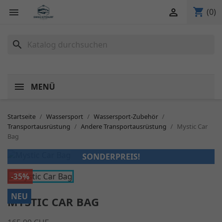
shopping_cart


(0)
search
MENÜ
Startseite
Wassersport
Wassersport-Zubehör
Transportausrüstung
Andere Transportausrüstung
Mystic Car
Bag
SONDERPREIS!
-35%
NEU
MYSTIC CAR BAG