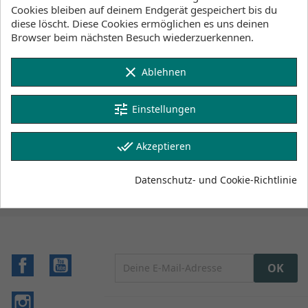
2-4 Werktage
Cookies bleiben auf deinem Endgerät gespeichert bis du
diese löscht. Diese Cookies ermöglichen es uns deinen
Klicke hier um die Lagerbestände anzuzeigen
Browser beim nächsten Besuch wiederzuerkennen.
clear
Ablehnen
Artikeldetails
Lagerbestand
tune
Einstellungen
Artikel-Nr.
done_all
35006.160065
Akzeptieren
Auf Lager
1
Artikel
Datenschutz- und Cookie-Richtlinie
Facebook
YouTube
Instagram