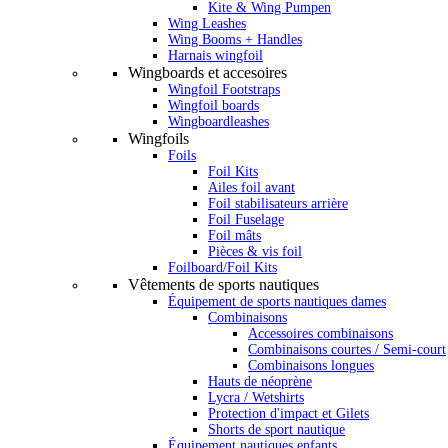
Kite & Wing Pumpen
Wing Leashes
Wing Booms + Handles
Harnais wingfoil
Wingboards et accesoires
Wingfoil Footstraps
Wingfoil boards
Wingboardleashes
Wingfoils
Foils
Foil Kits
Ailes foil avant
Foil stabilisateurs arrière
Foil Fuselage
Foil mâts
Pièces & vis foil
Foilboard/Foil Kits
Vêtements de sports nautiques
Équipement de sports nautiques dames
Combinaisons
Accessoires combinaisons
Combinaisons courtes / Semi-court
Combinaisons longues
Hauts de néoprène
Lycra / Wetshirts
Protection d'impact et Gilets
Shorts de sport nautique
Équipement nautiques enfants