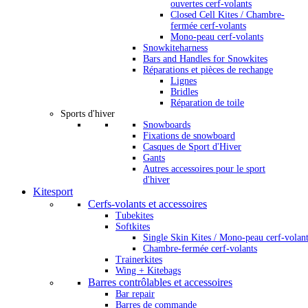
ouvertes cerf-volants
Closed Cell Kites / Chambre-
fermée cerf-volants
Mono-peau cerf-volants
Snowkiteharness
Bars and Handles for Snowkites
Réparations et pièces de rechange
Lignes
Bridles
Réparation de toile
Sports d'hiver
Snowboards
Fixations de snowboard
Casques de Sport d'Hiver
Gants
Autres accessoires pour le sport
d'hiver
Kitesport
Cerfs-volants et accessoires
Tubekites
Softkites
Single Skin Kites / Mono-peau cerf-volan
Chambre-fermée cerf-volants
Trainerkites
Wing + Kitebags
Barres contrôlables et accessoires
Bar repair
Barres de commande