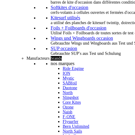
barres de kite d'occasion dans différentes conditi
Softkites d'occasion
cerfs-volants à cellules ouvertes et fermées d'occ
Kitesurf utilisés
a utilisé des planches de kitesurf twintip, doirectio
Foils + Foilboards d'occasion
Utilisé Foils + Foilboards de toutes sortes de test 
Wings und Wingboards occasion
Gebrauchte Wings und Wingboards aus Test und
SUP occasion
Gebrauchte SUP's aus Test und Schulung
Manufacteurs
brands
nos marques
Ride Engine
ION
Mystic
SABfoil
Duotone
North
Slingshot
Core Kites
Ozone
Naish
F-ONE
Flysurfer
Bern Unlimited
North Sails