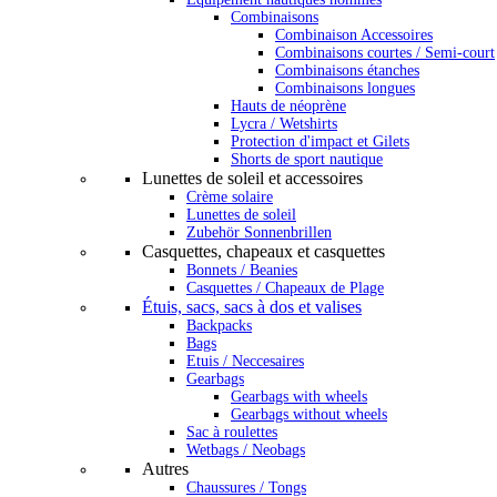
Combinaisons
Combinaison Accessoires
Combinaisons courtes / Semi-court
Combinaisons étanches
Combinaisons longues
Hauts de néoprène
Lycra / Wetshirts
Protection d'impact et Gilets
Shorts de sport nautique
Lunettes de soleil et accessoires
Crème solaire
Lunettes de soleil
Zubehör Sonnenbrillen
Casquettes, chapeaux et casquettes
Bonnets / Beanies
Casquettes / Chapeaux de Plage
Étuis, sacs, sacs à dos et valises
Backpacks
Bags
Etuis / Neccesaires
Gearbags
Gearbags with wheels
Gearbags without wheels
Sac à roulettes
Wetbags / Neobags
Autres
Chaussures / Tongs