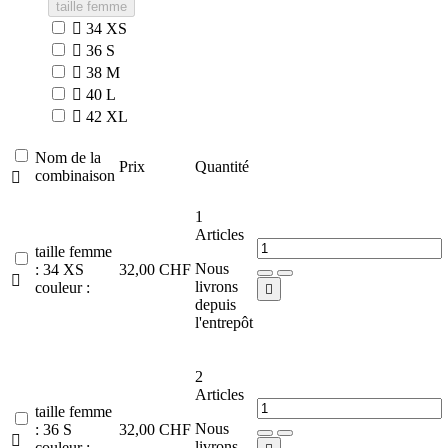
taille femme

34 XS

36 S

38 M

40 L

42 XL
Nom de la
Prix
Quantité
combinaison

1
Articles
taille femme
Nous
: 34 XS
32,00 CHF

livrons
couleur :

depuis
l'entrepôt
2
Articles
taille femme
Nous
: 36 S
32,00 CHF

livrons
couleur :