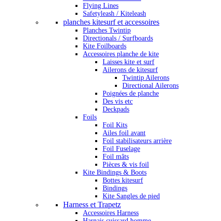
Flying Lines
Safetyleash / Kiteleash
planches kitesurf et accessoires
Planches Twintip
Directionals / Surfboards
Kite Foilboards
Accessoires planche de kite
Laisses kite et surf
Ailerons de kitesurf
Twintip Ailerons
Directional Ailerons
Poignées de planche
Des vis etc
Deckpads
Foils
Foil Kits
Ailes foil avant
Foil stabilisateurs arrière
Foil Fuselage
Foil mâts
Pièces & vis foil
Kite Bindings & Boots
Bottes kitesurf
Bindings
Kite Sangles de pied
Harness et Trapetz
Accessoires Harness
Harnais cuissard homme