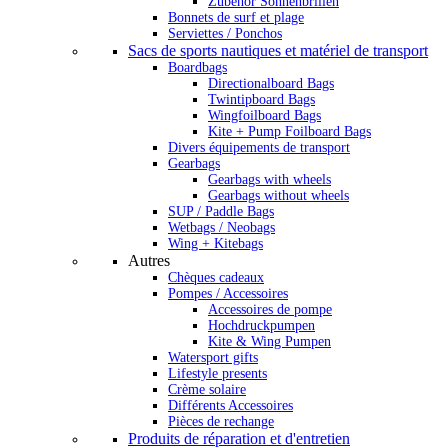
Zubehör Sonnenbrillen
Bonnets de surf et plage
Serviettes / Ponchos
Sacs de sports nautiques et matériel de transport
Boardbags
Directionalboard Bags
Twintipboard Bags
Wingfoilboard Bags
Kite + Pump Foilboard Bags
Divers équipements de transport
Gearbags
Gearbags with wheels
Gearbags without wheels
SUP / Paddle Bags
Wetbags / Neobags
Wing + Kitebags
Autres
Chèques cadeaux
Pompes / Accessoires
Accessoires de pompe
Hochdruckpumpen
Kite & Wing Pumpen
Watersport gifts
Lifestyle presents
Crème solaire
Différents Accessoires
Pièces de rechange
Produits de réparation et d'entretien