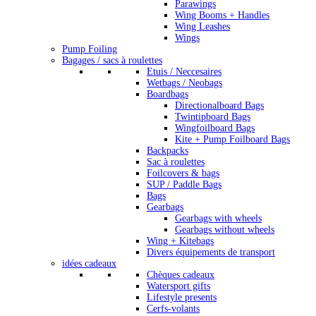
Parawings
Wing Booms + Handles
Wing Leashes
Wings
Pump Foiling
Bagages / sacs à roulettes
Etuis / Neccesaires
Wetbags / Neobags
Boardbags
Directionalboard Bags
Twintipboard Bags
Wingfoilboard Bags
Kite + Pump Foilboard Bags
Backpacks
Sac à roulettes
Foilcovers & bags
SUP / Paddle Bags
Bags
Gearbags
Gearbags with wheels
Gearbags without wheels
Wing + Kitebags
Divers équipements de transport
idées cadeaux
Chèques cadeaux
Watersport gifts
Lifestyle presents
Cerfs-volants