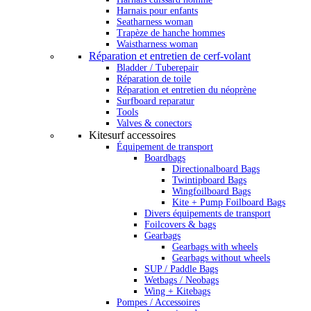
Harnais pour enfants
Seatharness woman
Trapèze de hanche hommes
Waistharness woman
Réparation et entretien de cerf-volant
Bladder / Tuberepair
Réparation de toile
Réparation et entretien du néoprène
Surfboard reparatur
Tools
Valves & conectors
Kitesurf accessoires
Équipement de transport
Boardbags
Directionalboard Bags
Twintipboard Bags
Wingfoilboard Bags
Kite + Pump Foilboard Bags
Divers équipements de transport
Foilcovers & bags
Gearbags
Gearbags with wheels
Gearbags without wheels
SUP / Paddle Bags
Wetbags / Neobags
Wing + Kitebags
Pompes / Accessoires