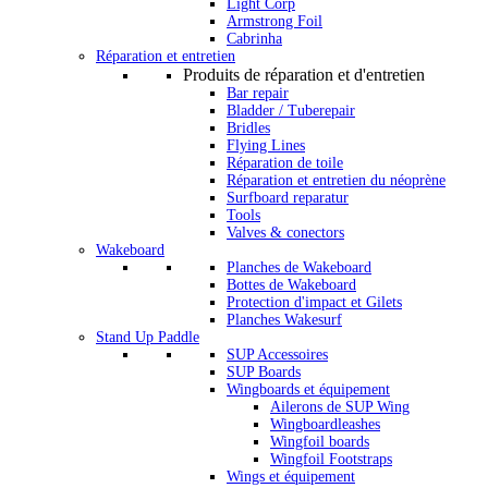
Light Corp
Armstrong Foil
Cabrinha
Réparation et entretien
Produits de réparation et d'entretien
Bar repair
Bladder / Tuberepair
Bridles
Flying Lines
Réparation de toile
Réparation et entretien du néoprène
Surfboard reparatur
Tools
Valves & conectors
Wakeboard
Planches de Wakeboard
Bottes de Wakeboard
Protection d'impact et Gilets
Planches Wakesurf
Stand Up Paddle
SUP Accessoires
SUP Boards
Wingboards et équipement
Ailerons de SUP Wing
Wingboardleashes
Wingfoil boards
Wingfoil Footstraps
Wings et équipement