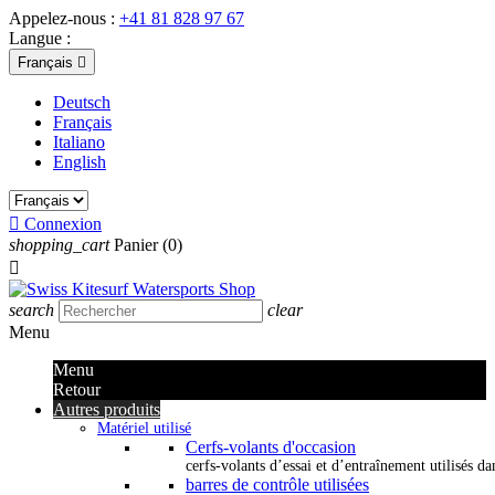
Appelez-nous :
+41 81 828 97 67
Langue :
Français

Deutsch
Français
Italiano
English

Connexion
shopping_cart
Panier
(0)

search
clear
Menu
Menu
Retour
Autres produits
Matériel utilisé
Cerfs-volants d'occasion
cerfs-volants d’essai et d’entraînement utilisés dan
barres de contrôle utilisées