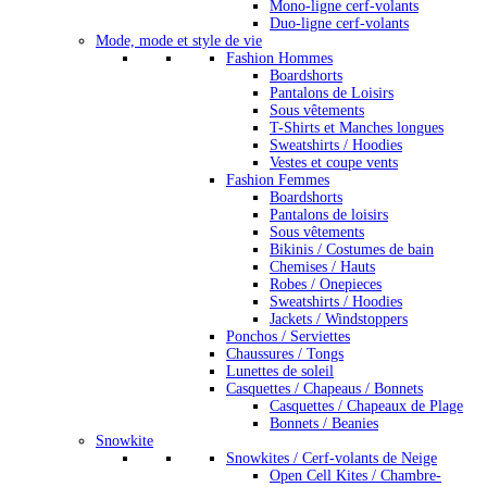
Mono-ligne cerf-volants
Duo-ligne cerf-volants
Mode, mode et style de vie
Fashion Hommes
Boardshorts
Pantalons de Loisirs
Sous vêtements
T-Shirts et Manches longues
Sweatshirts / Hoodies
Vestes et coupe vents
Fashion Femmes
Boardshorts
Pantalons de loisirs
Sous vêtements
Bikinis / Costumes de bain
Chemises / Hauts
Robes / Onepieces
Sweatshirts / Hoodies
Jackets / Windstoppers
Ponchos / Serviettes
Chaussures / Tongs
Lunettes de soleil
Casquettes / Chapeaus / Bonnets
Casquettes / Chapeaux de Plage
Bonnets / Beanies
Snowkite
Snowkites / Cerf-volants de Neige
Open Cell Kites / Chambre-