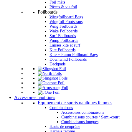
Foil mâts
Pièces & vis foil
Foilboards
Wingfoilboard Bags
Wingfoil Footstraps
Wing Foilboards
Wake Foilboards
Surf Foilboards
Pump Foilboards
Laisses kite et surf
Kite Foilboards
Kite + Pump Foilboard Bags
Downwind Foilboards
Deckpads
Accessoires nautiques
Équipement de sports nautiques femmes
Combinaisons
Accessoires combinaisons
Combinaisons courtes / Semi-court
Combinaisons longues
Hauts de néoprène
Harnais femme