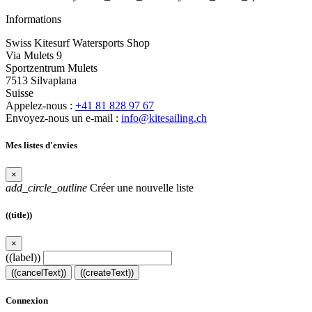
Informations
Swiss Kitesurf Watersports Shop
Via Mulets 9
Sportzentrum Mulets
7513 Silvaplana
Suisse
Appelez-nous :
+41 81 828 97 67
Envoyez-nous un e-mail :
info@kitesailing.ch
Mes listes d'envies
×
add_circle_outline
Créer une nouvelle liste
((title))
×
((label))
((cancelText))
((createText))
Connexion