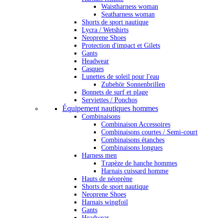
Waistharness woman
Seatharness woman
Shorts de sport nautique
Lycra / Wetshirts
Neoprene Shoes
Protection d'impact et Gilets
Gants
Headwear
Casques
Lunettes de soleil pour l'eau
Zubehör Sonnenbrillen
Bonnets de surf et plage
Serviettes / Ponchos
Équipement nautiques hommes
Combinaisons
Combinaison Accessoires
Combinaisons courtes / Semi-court
Combinaisons étanches
Combinaisons longues
Harness men
Trapèze de hanche hommes
Harnais cuissard homme
Hauts de néoprène
Shorts de sport nautique
Neoprene Shoes
Harnais wingfoil
Gants
Headwear