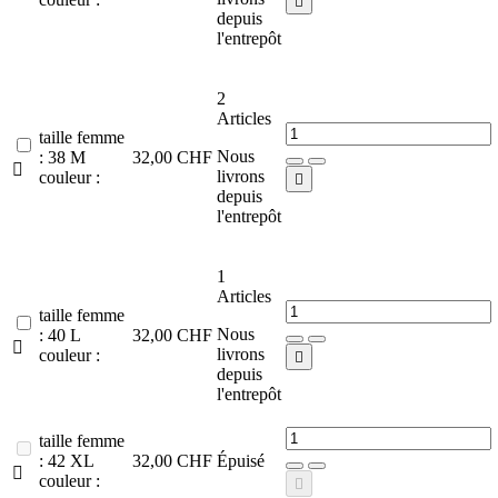

depuis
l'entrepôt
2
Articles
taille femme
Nous
: 38 M
32,00 CHF

livrons
couleur :

depuis
l'entrepôt
1
Articles
taille femme
Nous
: 40 L
32,00 CHF

livrons
couleur :

depuis
l'entrepôt
taille femme
: 42 XL
32,00 CHF
Épuisé

couleur :
