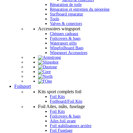
Réparation de toile
Réparation et entretien du néoprène
Surfboard reparatur
Tools
Valves & conectors
Accessoires wingsport
Chèques cadeaux
Foilcovers & bags
Watersport gifts
Wingfoilboard Bags
Wingsport Accessoires
Foilsport
Kits sport complets foil
Foil Kits
Foilboard/Foil Kits
Foil Ailes, mâts, fuselage
Foil Kits
Foilcovers & bags
Ailes foil avant
Foil stabilisateurs arrière
Foil Fuselage