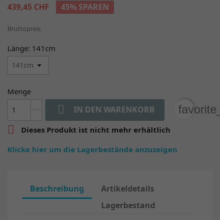
439,45 CHF
45% SPAREN
Bruttopreis
Länge: 141cm
Menge

favorit
IN DEN WARENKORB

Dieses Produkt ist nicht mehr erhältlich
Klicke hier um die Lagerbestände anzuzeigen
Beschreibung
Artikeldetails
Lagerbestand