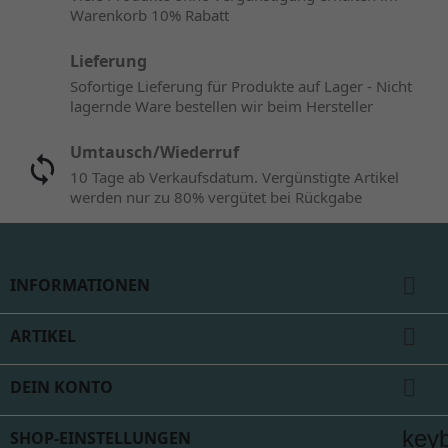
Warenkorb 10% Rabatt
Lieferung
Sofortige Lieferung für Produkte auf Lager - Nicht
lagernde Ware bestellen wir beim Hersteller
Umtausch/Wiederruf
10 Tage ab Verkaufsdatum. Vergünstigte Artikel
werden nur zu 80% vergütet bei Rückgabe

INFORMATIONEN

ARTIKEL

DEIN KONTO
key
SHOP-EINSTELLUNGEN