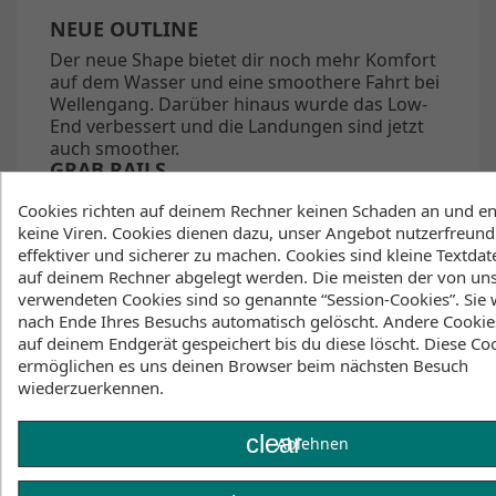
NEUE OUTLINE
Der neue Shape bietet dir noch mehr Komfort
auf dem Wasser und eine smoothere Fahrt bei
Wellengang. Darüber hinaus wurde das Low-
End verbessert und die Landungen sind jetzt
auch smoother.
GRAB RAILS
Grab Rails für einfachere Board-offs und
Cookies richten auf deinem Rechner keinen Schaden an und en
komfortables Handling.
keine Viren. Cookies dienen dazu, unser Angebot nutzerfreundl
effektiver und sicherer zu machen. Cookies sind kleine Textdate
SOFT FLEX
auf deinem Rechner abgelegt werden. Die meisten der von un
Soft-Flex-Boards sind die freundlichsten "easy to
verwendeten Cookies sind so genannte “Session-Cookies”. Sie
use" Boards in unserer Range. Die Soft-Flex-
nach Ende Ihres Besuchs automatisch gelöscht. Andere Cookie
Variante ist gut für ein nachsichtiges Fahrverhalten,
auf deinem Endgerät gespeichert bis du diese löscht. Diese Co
macht viel Spaß und eignet sich auch für
ermöglichen es uns deinen Browser beim nächsten Besuch
unerfahrene Fahrer. Die Soft-Flex-Option eignet sich
wiederzuerkennen.
aber auch für leichtere Fahrer.
clear
TORSION FLEX
Ablehnen
Der spezielle Shape des 3D-Decks erlaubt Torsionen
in der Längsachse des Boards. Das ermöglicht