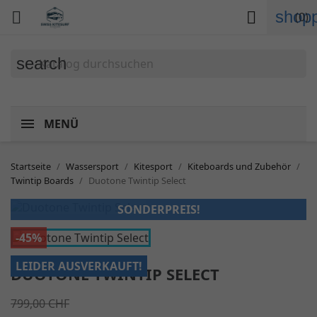
shopp


(0)
search
MENÜ
Startseite
Wassersport
Kitesport
Kiteboards und Zubehör
Twintip Boards
Duotone Twintip Select
SONDERPREIS!
-45%
LEIDER AUSVERKAUFT!
DUOTONE TWINTIP SELECT
799,00 CHF