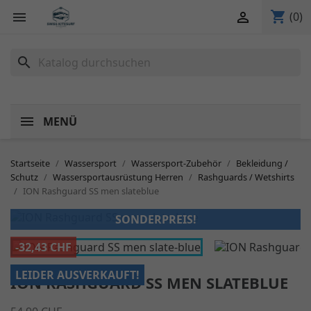
shopping_cart


(0)
search
MENÜ
Startseite
Wassersport
Wassersport-Zubehör
Bekleidung /
Schutz
Wassersportausrüstung Herren
Rashguards / Wetshirts
ION Rashguard SS men slateblue
SONDERPREIS!
-32,43 CHF
LEIDER AUSVERKAUFT!
ION RASHGUARD SS MEN SLATEBLUE