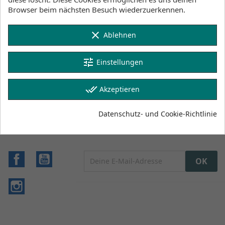
Artikel-Nr.
Browser beim nächsten Besuch wiederzuerkennen.
48242-4234
clear
Ablehnen
Technische Daten
Geschlecht
Herren
tune
Einstellungen
Ärmel
Kurzarm
done_all
Akzeptieren
Datenschutz- und Cookie-Richtlinie
Facebook
YouTube
Instagram