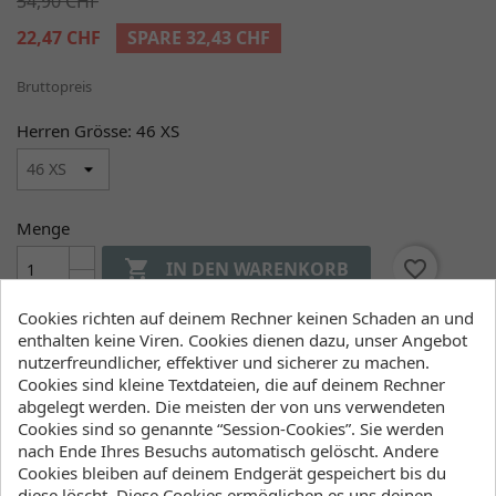
54,90 CHF
22,47 CHF
SPARE 32,43 CHF
Bruttopreis
Herren Grösse: 46 XS
Menge

favorite_border
IN DEN WARENKORB

Dieses Produkt ist nicht mehr erhältlich
Cookies richten auf deinem Rechner keinen Schaden an und
enthalten keine Viren. Cookies dienen dazu, unser Angebot
Klicke hier um die Lagerbestände anzuzeigen
nutzerfreundlicher, effektiver und sicherer zu machen.
Cookies sind kleine Textdateien, die auf deinem Rechner
abgelegt werden. Die meisten der von uns verwendeten
Cookies sind so genannte “Session-Cookies”. Sie werden
Artikeldetails
Lagerbestand
nach Ende Ihres Besuchs automatisch gelöscht. Andere
Cookies bleiben auf deinem Endgerät gespeichert bis du
diese löscht. Diese Cookies ermöglichen es uns deinen