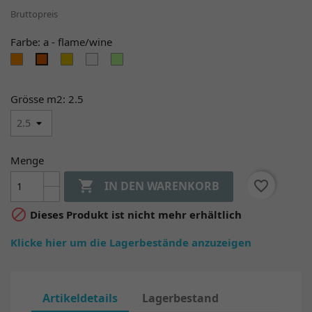
Bruttopreis
Farbe: a - flame/wine
a
b
c
d
a
-
-
-
-
-
flame
gold
white
lemon
flame/wine
Grösse m2: 2.5
/
/
/
/
wine
petrol
lilac
lime
blue
Menge

favorite_border
IN DEN WARENKORB

Dieses Produkt ist nicht mehr erhältlich
Klicke hier um die Lagerbestände anzuzeigen
Artikeldetails
Lagerbestand