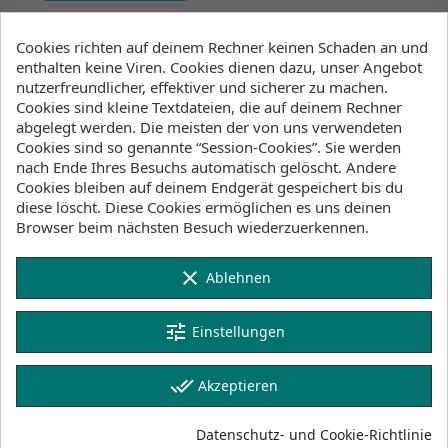
Artikel-Nr.
Cookies richten auf deinem Rechner keinen Schaden an und
77251-2001A
enthalten keine Viren. Cookies dienen dazu, unser Angebot
nutzerfreundlicher, effektiver und sicherer zu machen.
Technische Daten
Cookies sind kleine Textdateien, die auf deinem Rechner
abgelegt werden. Die meisten der von uns verwendeten
Bauart
Single Skin
Cookies sind so genannte “Session-Cookies”. Sie werden
nach Ende Ihres Besuchs automatisch gelöscht. Andere
Cookies bleiben auf deinem Endgerät gespeichert bis du
VIELLEICHT GEFÄLLT DIR AUCH
diese löscht. Diese Cookies ermöglichen es uns deinen
Browser beim nächsten Besuch wiederzuerkennen.
favorite_border
clear
Ablehnen
Mystic Downwinder Floatation Vest Black
139,00 CHF
tune
Einstellungen
done_all
Akzeptieren
favorite_border
Mystic Downwinder Floatation Vest Black / Red
Datenschutz- und Cookie-Richtlinie