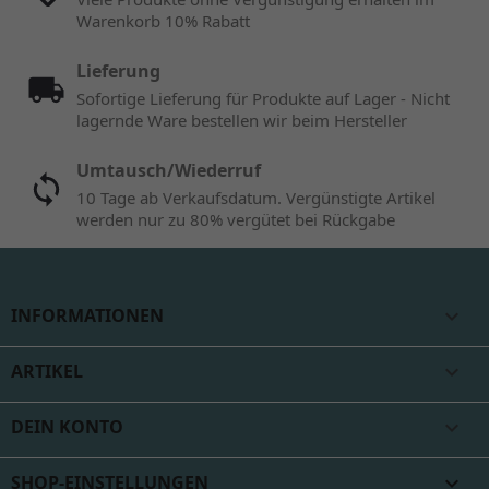
Warenkorb 10% Rabatt
Lieferung
Sofortige Lieferung für Produkte auf Lager - Nicht
lagernde Ware bestellen wir beim Hersteller
Umtausch/Wiederruf
10 Tage ab Verkaufsdatum. Vergünstigte Artikel
werden nur zu 80% vergütet bei Rückgabe
INFORMATIONEN

ARTIKEL

DEIN KONTO

SHOP-EINSTELLUNGEN
keyboard_arrow_down