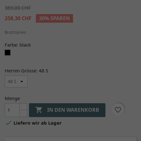
369,00 CHF
258,30 CHF
30% SPAREN
Bruttopreis
Farbe: black
black
Herren Grösse: 48 S
Menge

favorite_border
IN DEN WARENKORB

Liefern wir ab Lager