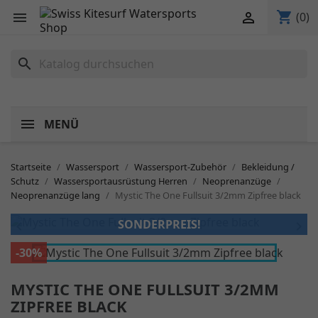
shopping_cart


(0)
search
MENÜ
Startseite
Wassersport
Wassersport-Zubehör
Bekleidung /
Schutz
Wassersportausrüstung Herren
Neoprenanzüge
Neoprenanzüge lang
Mystic The One Fullsuit 3/2mm Zipfree black
SONDERPREIS!


-30%
MYSTIC THE ONE FULLSUIT 3/2MM
ZIPFREE BLACK