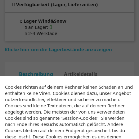
Verfügbarkeit (Lager, Lieferzeiten)
Lager Wind&Snow
an Lager
:
2-4 Werktage
Klicke hier um die Lagerbestände anzuzeigen
Beschreibung
Artikeldetails
Anhänge
Cookies richten auf deinem Rechner keinen Schaden an und
enthalten keine Viren. Cookies dienen dazu, unser Angebot
Lagerbestand
nutzerfreundlicher, effektiver und sicherer zu machen.
Cookies sind kleine Textdateien, die auf deinem Rechner
abgelegt werden. Die meisten der von uns verwendeten
We’ve updated The One for women, now made
Cookies sind so genannte “Session-Cookies”. Sie werden
of MX4 Yamamato 39, one of the most
nach Ende Ihres Besuchs automatisch gelöscht. Andere
premium neoprenes available to date.
Cookies bleiben auf deinem Endgerät gespeichert bis du
Essential for an all-season wetsuit, available in
diese löscht. Diese Cookies ermöglichen es uns deinen