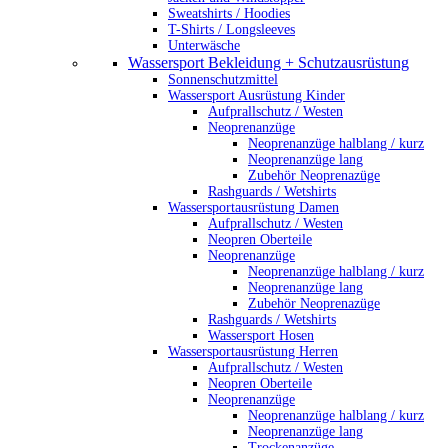
Sweatshirts / Hoodies
T-Shirts / Longsleeves
Unterwäsche
Wassersport Bekleidung + Schutzausrüstung
Sonnenschutzmittel
Wassersport Ausrüstung Kinder
Aufprallschutz / Westen
Neoprenanzüge
Neoprenanzüge halblang / kurz
Neoprenanzüge lang
Zubehör Neoprenazüge
Rashguards / Wetshirts
Wassersportausrüstung Damen
Aufprallschutz / Westen
Neopren Oberteile
Neoprenanzüge
Neoprenanzüge halblang / kurz
Neoprenanzüge lang
Zubehör Neoprenazüge
Rashguards / Wetshirts
Wassersport Hosen
Wassersportausrüstung Herren
Aufprallschutz / Westen
Neopren Oberteile
Neoprenanzüge
Neoprenanzüge halblang / kurz
Neoprenanzüge lang
Trockenanzüge