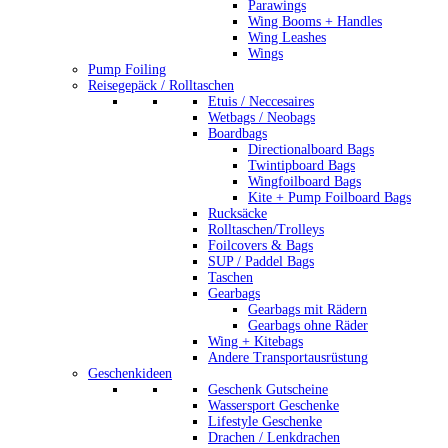
Parawings
Wing Booms + Handles
Wing Leashes
Wings
Pump Foiling
Reisegepäck / Rolltaschen
Etuis / Neccesaires
Wetbags / Neobags
Boardbags
Directionalboard Bags
Twintipboard Bags
Wingfoilboard Bags
Kite + Pump Foilboard Bags
Rucksäcke
Rolltaschen/Trolleys
Foilcovers & Bags
SUP / Paddel Bags
Taschen
Gearbags
Gearbags mit Rädern
Gearbags ohne Räder
Wing + Kitebags
Andere Transportausrüstung
Geschenkideen
Geschenk Gutscheine
Wassersport Geschenke
Lifestyle Geschenke
Drachen / Lenkdrachen