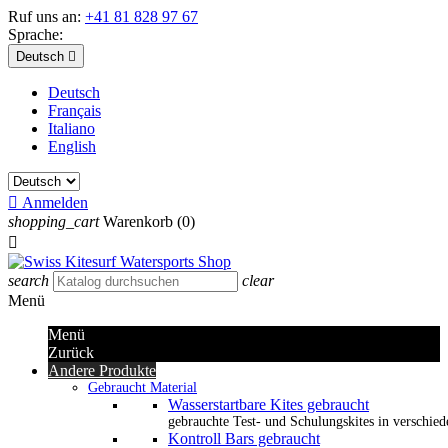
Ruf uns an:
+41 81 828 97 67
Sprache:
Deutsch

Deutsch
Français
Italiano
English

Anmelden
shopping_cart
Warenkorb
(0)

search
clear
Menü
Menü
Zurück
Andere Produkte
Gebraucht Material
Wasserstartbare Kites gebraucht
gebrauchte Test- und Schulungskites in verschied
Kontroll Bars gebraucht