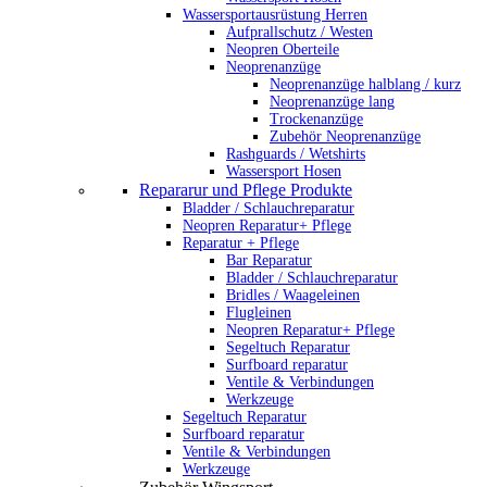
Wassersportausrüstung Herren
Aufprallschutz / Westen
Neopren Oberteile
Neoprenanzüge
Neoprenanzüge halblang / kurz
Neoprenanzüge lang
Trockenanzüge
Zubehör Neoprenanzüge
Rashguards / Wetshirts
Wassersport Hosen
Repararur und Pflege Produkte
Bladder / Schlauchreparatur
Neopren Reparatur+ Pflege
Reparatur + Pflege
Bar Reparatur
Bladder / Schlauchreparatur
Bridles / Waageleinen
Flugleinen
Neopren Reparatur+ Pflege
Segeltuch Reparatur
Surfboard reparatur
Ventile & Verbindungen
Werkzeuge
Segeltuch Reparatur
Surfboard reparatur
Ventile & Verbindungen
Werkzeuge