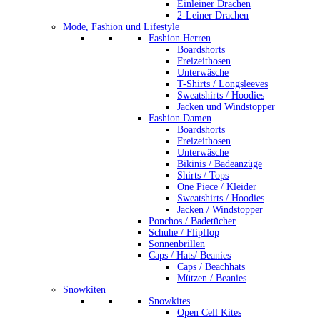
Einleiner Drachen
2-Leiner Drachen
Mode, Fashion und Lifestyle
Fashion Herren
Boardshorts
Freizeithosen
Unterwäsche
T-Shirts / Longsleeves
Sweatshirts / Hoodies
Jacken und Windstopper
Fashion Damen
Boardshorts
Freizeithosen
Unterwäsche
Bikinis / Badeanzüge
Shirts / Tops
One Piece / Kleider
Sweatshirts / Hoodies
Jacken / Windstopper
Ponchos / Badetücher
Schuhe / Flipflop
Sonnenbrillen
Caps / Hats/ Beanies
Caps / Beachhats
Mützen / Beanies
Snowkiten
Snowkites
Open Cell Kites