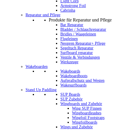
Light Corp
Armstrong Foil
Cabrinha
Reparatur und Pflege
Produkte für Reparatur und Pflege
Bar Reparatur
Bladder / Schlauchreparatur
Bridles / Waageleinen
Flugleinen
Neopren Reparatur+ Pflege
Segeltuch Reparatur
Surfboard reparatur
Ventile & Verbindungen
Werkzeuge
Wakeboarden
Wakeboards
Wakeboardboots
Aufprallschutz und Westen
Wakesurfboards
Stand Up Paddling
SUP Boards
SUP Zubehör
Wingboards und Zubehör
Wing SUP Finnen
Wingboardleashes
Wingfoil Footstraps
Wingfoilboards
Wings und Zubehör