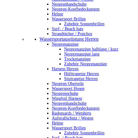
Neoprenhandschuhe
Neopren-Kopfbedeckungen
Helme
Wassersport Brillen
Zubehör Sonnenbrillen
Surf- / Beach hats
Strandtücher / Ponchos
Wassersportausrüstung Herren
Neoprenanzüge
Neoprenanzüge halblang / kurz
Neoprenanzüge lang
Trockenanzüge
Zubehör Neoprenanzüge
Harness Herren
Hüfttrapetze Herren
Sitztrapetze Herren
Neopren Oberteile
Wassersport Hosen
Neoprenschuhe
Wingfoil Harness
Neoprenhandschuhe
Neopren-Kopfbedeckungen
Rashguards / Wetshirts
Aufprallschutz / Westen
Helme
Wassersport Brillen
Zubehör Sonnenbrillen
Surf- / Beach hats