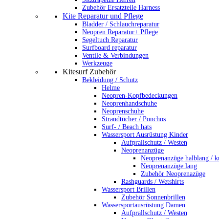
Zubehör Ersatzteile Harness
Kite Reparatur und Pflege
Bladder / Schlauchreparatur
Neopren Reparatur+ Pflege
Segeltuch Reparatur
Surfboard reparatur
Ventile & Verbindungen
Werkzeuge
Kitesurf Zubehör
Bekleidung / Schutz
Helme
Neopren-Kopfbedeckungen
Neoprenhandschuhe
Neoprenschuhe
Strandtücher / Ponchos
Surf- / Beach hats
Wassersport Ausrüstung Kinder
Aufprallschutz / Westen
Neoprenanzüge
Neoprenanzüge halblang / k
Neoprenanzüge lang
Zubehör Neoprenazüge
Rashguards / Wetshirts
Wassersport Brillen
Zubehör Sonnenbrillen
Wassersportausrüstung Damen
Aufprallschutz / Westen