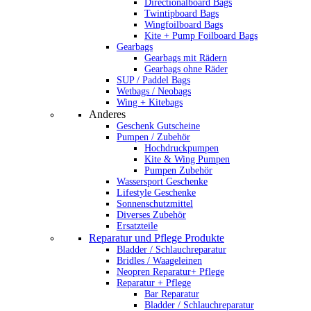
Directionalboard Bags
Twintipboard Bags
Wingfoilboard Bags
Kite + Pump Foilboard Bags
Gearbags
Gearbags mit Rädern
Gearbags ohne Räder
SUP / Paddel Bags
Wetbags / Neobags
Wing + Kitebags
Anderes
Geschenk Gutscheine
Pumpen / Zubehör
Hochdruckpumpen
Kite & Wing Pumpen
Pumpen Zubehör
Wassersport Geschenke
Lifestyle Geschenke
Sonnenschutzmittel
Diverses Zubehör
Ersatzteile
Reparatur und Pflege Produkte
Bladder / Schlauchreparatur
Bridles / Waageleinen
Neopren Reparatur+ Pflege
Reparatur + Pflege
Bar Reparatur
Bladder / Schlauchreparatur