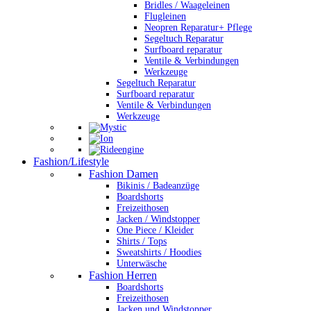
Bridles / Waageleinen
Flugleinen
Neopren Reparatur+ Pflege
Segeltuch Reparatur
Surfboard reparatur
Ventile & Verbindungen
Werkzeuge
Segeltuch Reparatur
Surfboard reparatur
Ventile & Verbindungen
Werkzeuge
Fashion/Lifestyle
Fashion Damen
Bikinis / Badeanzüge
Boardshorts
Freizeithosen
Jacken / Windstopper
One Piece / Kleider
Shirts / Tops
Sweatshirts / Hoodies
Unterwäsche
Fashion Herren
Boardshorts
Freizeithosen
Jacken und Windstopper