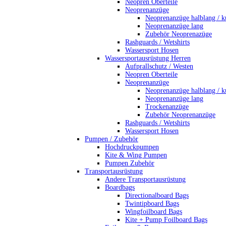
Neopren Oberteile
Neoprenanzüge
Neoprenanzüge halblang / k
Neoprenanzüge lang
Zubehör Neoprenazüge
Rashguards / Wetshirts
Wassersport Hosen
Wassersportausrüstung Herren
Aufprallschutz / Westen
Neopren Oberteile
Neoprenanzüge
Neoprenanzüge halblang / k
Neoprenanzüge lang
Trockenanzüge
Zubehör Neoprenanzüge
Rashguards / Wetshirts
Wassersport Hosen
Pumpen / Zubehör
Hochdruckpumpen
Kite & Wing Pumpen
Pumpen Zubehör
Transportausrüstung
Andere Transportausrüstung
Boardbags
Directionalboard Bags
Twintipboard Bags
Wingfoilboard Bags
Kite + Pump Foilboard Bags