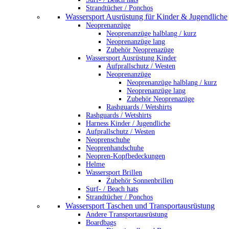
Strandtücher / Ponchos
Wassersport Ausrüstung für Kinder & Jugendliche
Neoprenanzüge
Neoprenanzüge halblang / kurz
Neoprenanzüge lang
Zubehör Neoprenazüge
Wassersport Ausrüstung Kinder
Aufprallschutz / Westen
Neoprenanzüge
Neoprenanzüge halblang / kurz
Neoprenanzüge lang
Zubehör Neoprenazüge
Rashguards / Wetshirts
Rashguards / Wetshirts
Harness Kinder / Jugendliche
Aufprallschutz / Westen
Neoprenschuhe
Neoprenhandschuhe
Neopren-Kopfbedeckungen
Helme
Wassersport Brillen
Zubehör Sonnenbrillen
Surf- / Beach hats
Strandtücher / Ponchos
Wassersport Taschen und Transportausrüstung
Andere Transportausrüstung
Boardbags