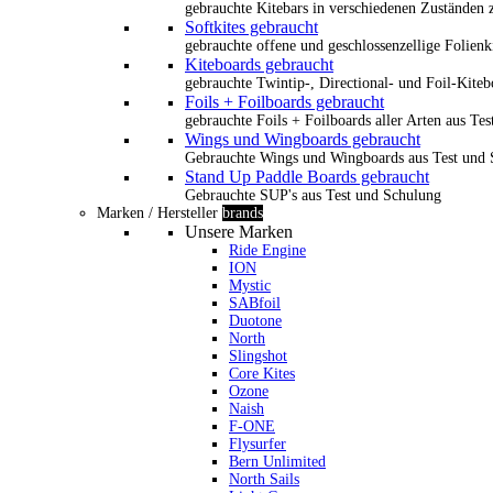
gebrauchte Kitebars in verschiedenen Zuständen z
Softkites gebraucht
gebrauchte offene und geschlossenzellige Folienk
Kiteboards gebraucht
gebrauchte Twintip-, Directional- und Foil-Kiteb
Foils + Foilboards gebraucht
gebrauchte Foils + Foilboards aller Arten aus Te
Wings und Wingboards gebraucht
Gebrauchte Wings und Wingboards aus Test und
Stand Up Paddle Boards gebraucht
Gebrauchte SUP's aus Test und Schulung
Marken / Hersteller
brands
Unsere Marken
Ride Engine
ION
Mystic
SABfoil
Duotone
North
Slingshot
Core Kites
Ozone
Naish
F-ONE
Flysurfer
Bern Unlimited
North Sails