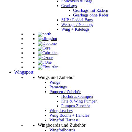
Foilcovers & Bags
Gearbags
Gearbags mit Rädern
Gearbags ohne Räder
SUP / Paddel Bags
Wetbags / Neobags
Wing + Kitebags
Wingsport
Wings und Zubehör
Wings
Parawings
Pumpen / Zubehör
Hochdruckpumpen
Kite & Wing Pumpen
Pumpen Zubehör
Wing Leashes
Wing Booms + Handles
Wingfoil Harness
Wingboards und Zubehör
Wingfoilboards