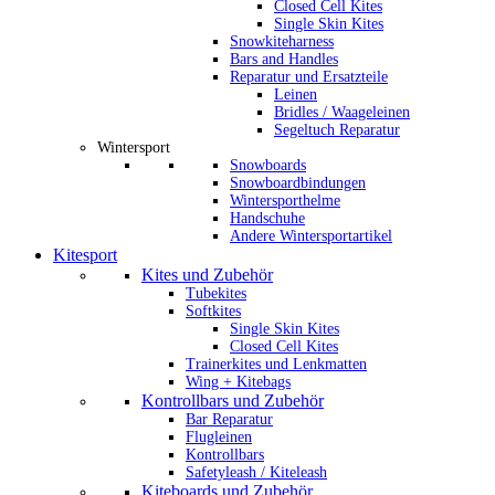
Closed Cell Kites
Single Skin Kites
Snowkiteharness
Bars and Handles
Reparatur und Ersatzteile
Leinen
Bridles / Waageleinen
Segeltuch Reparatur
Wintersport
Snowboards
Snowboardbindungen
Wintersporthelme
Handschuhe
Andere Wintersportartikel
Kitesport
Kites und Zubehör
Tubekites
Softkites
Single Skin Kites
Closed Cell Kites
Trainerkites und Lenkmatten
Wing + Kitebags
Kontrollbars und Zubehör
Bar Reparatur
Flugleinen
Kontrollbars
Safetyleash / Kiteleash
Kiteboards und Zubehör