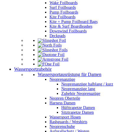
Wake Foilboards
Surf Foilboards
Pump Foilboards
Kite Foilboards
Kite + Pump Foilboard Bags
Kite & Surf Boardleashes
Downwind Foilboards
Deckpads
Wassersportzubehör
Wassersportausrüstung für Damen
Neoprenanzüge
Neoprenanzüge halblang / kurz
Neoprenanzüge lang
Zubehör Neoprenazüge
Neopren Oberteile
Harness Damen
Hüfttrapetze Damen
Sitztrapetze Damen
Wassersport Hosen
Rashguards / Wetshirts
Neoprenschuhe
Aufprallschutz / Westen