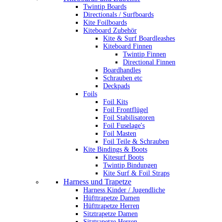
Twintip Boards
Directionals / Surfboards
Kite Foilboards
Kiteboard Zubehör
Kite & Surf Boardleashes
Kiteboard Finnen
Twintip Finnen
Directional Finnen
Boardhandles
Schrauben etc
Deckpads
Foils
Foil Kits
Foil Frontflügel
Foil Stabilisatoren
Foil Fuselage's
Foil Masten
Foil Teile & Schrauben
Kite Bindings & Boots
Kitesurf Boots
Twintip Bindungen
Kite Surf & Foil Straps
Harness und Trapetze
Harness Kinder / Jugendliche
Hüfttrapetze Damen
Hüfttrapetze Herren
Sitztrapetze Damen
Sitztrapetze Herren