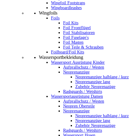
Wingfoil Footstraps
Wingboardleashes
Wingfoils
Foils
Foil Kits
Foil Frontflügel
Foil Stabilisatoren
Foil Fuselage's
Foil Masten
Foil Teile & Schrauben
Foilboard/Foil Kits
Wassersportbekleidung
Wassersport Ausrüstung Kinder
Aufprallschutz / Westen
Neoprenanzüge
Neoprenanzüge halblang / kurz
Neoprenanzüge lang
Zubehör Neoprenazüge
Rashguards / Wetshirts
Wassersportausrüstung Damen
Aufprallschutz / Westen
Neopren Oberteile
Neoprenanzüge
Neoprenanzüge halblang / kurz
Neoprenanzüge lang
Zubehör Neoprenazüge
Rashguards / Wetshirts
Wassersport Hosen