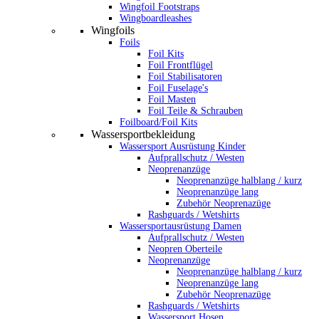
Wingfoil Footstraps
Wingboardleashes
Wingfoils
Foils
Foil Kits
Foil Frontflügel
Foil Stabilisatoren
Foil Fuselage's
Foil Masten
Foil Teile & Schrauben
Foilboard/Foil Kits
Wassersportbekleidung
Wassersport Ausrüstung Kinder
Aufprallschutz / Westen
Neoprenanzüge
Neoprenanzüge halblang / kurz
Neoprenanzüge lang
Zubehör Neoprenazüge
Rashguards / Wetshirts
Wassersportausrüstung Damen
Aufprallschutz / Westen
Neopren Oberteile
Neoprenanzüge
Neoprenanzüge halblang / kurz
Neoprenanzüge lang
Zubehör Neoprenazüge
Rashguards / Wetshirts
Wassersport Hosen