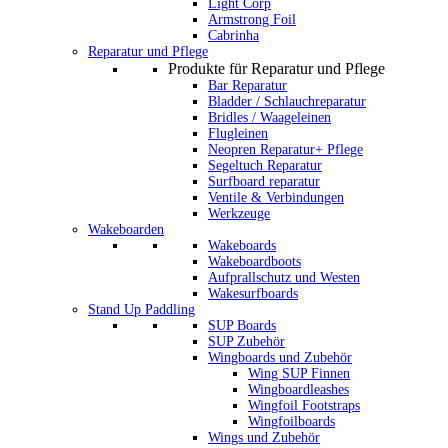
Light Corp
Armstrong Foil
Cabrinha
Reparatur und Pflege
Produkte für Reparatur und Pflege
Bar Reparatur
Bladder / Schlauchreparatur
Bridles / Waageleinen
Flugleinen
Neopren Reparatur+ Pflege
Segeltuch Reparatur
Surfboard reparatur
Ventile & Verbindungen
Werkzeuge
Wakeboarden
Wakeboards
Wakeboardboots
Aufprallschutz und Westen
Wakesurfboards
Stand Up Paddling
SUP Boards
SUP Zubehör
Wingboards und Zubehör
Wing SUP Finnen
Wingboardleashes
Wingfoil Footstraps
Wingfoilboards
Wings und Zubehör