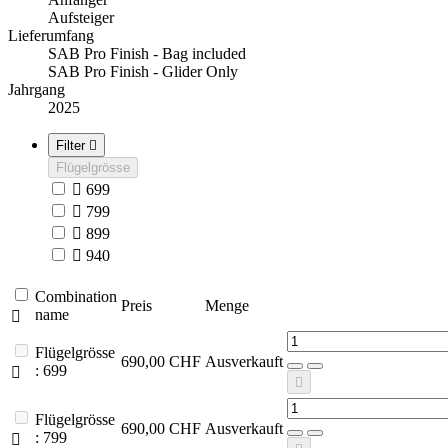
Aufsteiger
Lieferumfang
SAB Pro Finish - Bag included
SAB Pro Finish - Glider Only
Jahrgang
2025
Filter

Flügelgrösse

699

799

899

940
Combination
Preis
Menge
name

Flügelgrösse
690,00 CHF
Ausverkauft
: 699


Flügelgrösse
690,00 CHF
Ausverkauft
: 799
