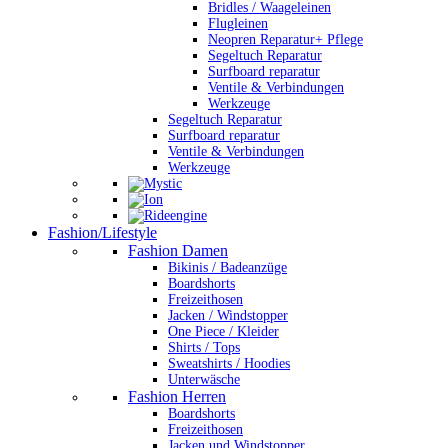
Bridles / Waageleinen
Flugleinen
Neopren Reparatur+ Pflege
Segeltuch Reparatur
Surfboard reparatur
Ventile & Verbindungen
Werkzeuge
Segeltuch Reparatur
Surfboard reparatur
Ventile & Verbindungen
Werkzeuge
Fashion/Lifestyle
Fashion Damen
Bikinis / Badeanzüge
Boardshorts
Freizeithosen
Jacken / Windstopper
One Piece / Kleider
Shirts / Tops
Sweatshirts / Hoodies
Unterwäsche
Fashion Herren
Boardshorts
Freizeithosen
Jacken und Windstopper