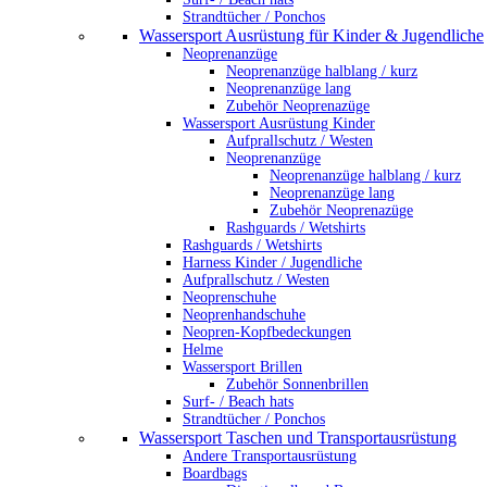
Strandtücher / Ponchos
Wassersport Ausrüstung für Kinder & Jugendliche
Neoprenanzüge
Neoprenanzüge halblang / kurz
Neoprenanzüge lang
Zubehör Neoprenazüge
Wassersport Ausrüstung Kinder
Aufprallschutz / Westen
Neoprenanzüge
Neoprenanzüge halblang / kurz
Neoprenanzüge lang
Zubehör Neoprenazüge
Rashguards / Wetshirts
Rashguards / Wetshirts
Harness Kinder / Jugendliche
Aufprallschutz / Westen
Neoprenschuhe
Neoprenhandschuhe
Neopren-Kopfbedeckungen
Helme
Wassersport Brillen
Zubehör Sonnenbrillen
Surf- / Beach hats
Strandtücher / Ponchos
Wassersport Taschen und Transportausrüstung
Andere Transportausrüstung
Boardbags