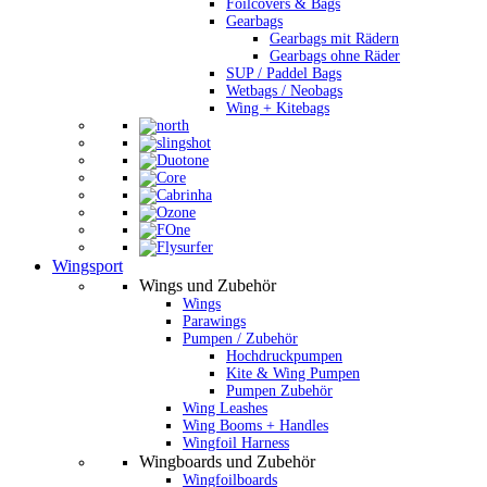
Foilcovers & Bags
Gearbags
Gearbags mit Rädern
Gearbags ohne Räder
SUP / Paddel Bags
Wetbags / Neobags
Wing + Kitebags
Wingsport
Wings und Zubehör
Wings
Parawings
Pumpen / Zubehör
Hochdruckpumpen
Kite & Wing Pumpen
Pumpen Zubehör
Wing Leashes
Wing Booms + Handles
Wingfoil Harness
Wingboards und Zubehör
Wingfoilboards