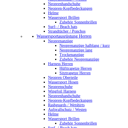
Neoprenhandschuhe
Neopren-Kopfbedeckungen
Helme
Wassersport Brillen
Zubehör Sonnenbrillen
Surf- / Beach hats
Strandtücher / Ponchos
Wassersportausrüstung Herren
Neoprenanzüge
Neoprenanzüge halblang / kurz
Neoprenanzüge lang
Trockenanzüge
Zubehör Neoprenanzüge
Harness Herren
Hüfttrapetze Herren
Sitztrapetze Herren
Neopren Oberteile
Wassersport Hosen
Neoprenschuhe
Wingfoil Harness
Neoprenhandschuhe
Neopren-Kopfbedeckungen
Rashguards / Wetshirts
Aufprallschutz / Westen
Helme
Wassersport Brillen
Zubehör Sonnenbrillen
Surf- / Beach hats