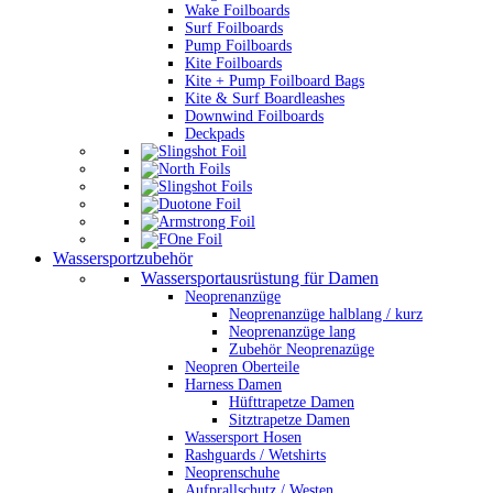
Wake Foilboards
Surf Foilboards
Pump Foilboards
Kite Foilboards
Kite + Pump Foilboard Bags
Kite & Surf Boardleashes
Downwind Foilboards
Deckpads
Wassersportzubehör
Wassersportausrüstung für Damen
Neoprenanzüge
Neoprenanzüge halblang / kurz
Neoprenanzüge lang
Zubehör Neoprenazüge
Neopren Oberteile
Harness Damen
Hüfttrapetze Damen
Sitztrapetze Damen
Wassersport Hosen
Rashguards / Wetshirts
Neoprenschuhe
Aufprallschutz / Westen