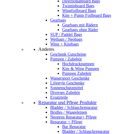
Directionalboard Bags
Twintipboard Bags
Wingfoilboard Bags
Kite + Pump Foilboard Bags
Gearbags
Gearbags mit Rädern
Gearbags ohne Räder
SUP / Paddel Bags
Wetbags / Neobags
Wing + Kitebags
Anderes
Geschenk Gutscheine
Pumpen / Zubehör
Hochdruckpumpen
Kite & Wing Pumpen
Pumpen Zubehör
Wassersport Geschenke
Lifestyle Geschenke
Sonnenschutzmittel
Diverses Zubehör
Ersatzteile
Reparatur und Pflege Produkte
Bladder / Schlauchreparatur
Bridles / Waageleinen
Neopren Reparatur+ Pflege
Reparatur + Pflege
Bar Reparatur
Bladder / Schlauchreparatur