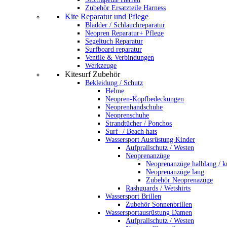
Zubehör Ersatzteile Harness
Kite Reparatur und Pflege
Bladder / Schlauchreparatur
Neopren Reparatur+ Pflege
Segeltuch Reparatur
Surfboard reparatur
Ventile & Verbindungen
Werkzeuge
Kitesurf Zubehör
Bekleidung / Schutz
Helme
Neopren-Kopfbedeckungen
Neoprenhandschuhe
Neoprenschuhe
Strandtücher / Ponchos
Surf- / Beach hats
Wassersport Ausrüstung Kinder
Aufprallschutz / Westen
Neoprenanzüge
Neoprenanzüge halblang / k
Neoprenanzüge lang
Zubehör Neoprenazüge
Rashguards / Wetshirts
Wassersport Brillen
Zubehör Sonnenbrillen
Wassersportausrüstung Damen
Aufprallschutz / Westen