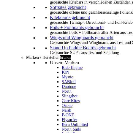
gebrauchte Kitebars in verschiedenen Zuständen z
Softkites gebraucht
gebrauchte offene und geschlossenzellige Folienk
Kiteboards gebraucht
gebrauchte Twintip-, Directional- und Foil-Kiteb
Foils + Foilboards gebraucht
gebrauchte Foils + Foilboards aller Arten aus Te
Wings und Wingboards gebraucht
Gebrauchte Wings und Wingboards aus Test und
Stand Up Paddle Boards gebraucht
Gebrauchte SUP's aus Test und Schulung
Marken / Hersteller
brands
Unsere Marken
Ride Engine
ION
Mystic
SABfoil
Duotone
North
Slingshot
Core Kites
Ozone
Naish
F-ONE
Flysurfer
Bern Unlimited
North Sails