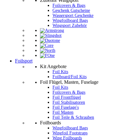
Zubehör Wingsport
Foilcovers & Bags
Geschenk Gutscheine
Wassersport Geschenke
Wingfoilboard Bags
Wingsport Zubehör
Foilsport
Kit Angebote
Foil Kits
Foilboard/Foil Kits
Foil Flügel, Masten, Fuselage
Foil Kits
Foilcovers & Bags
Foil Frontflügel
Foil Stabilisatoren
Foil Fuselage's
Foil Masten
Foil Teile & Schrauben
Foilboards
Wingfoilboard Bags
Wingfoil Footstraps
Wing Foilboards