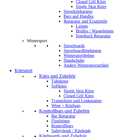
Closed Cell Kites
Single Skin Kites
Snowkiteharness
Bars and Handles
Reparatur und Ersatzteile
Leinen
Bridles / Waageleinen
Segeltuch Reparatur
Wintersport
Snowboards
Snowboardbindungen
Wintersporthelme
Handschuhe
Andere Wintersportartikel
Kitesport
Kites und Zubehör
Tubekites
Softkites
Single Skin Kites
Closed Cell Kites
Trainerkites und Lenkmatten
Wing + Kitebags
Kontrollbars und Zubehör
Bar Reparatur
Flugleinen
Kontrollbars
Safetyleash / Kiteleash
Kiteboards und Zubehör