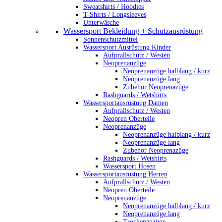
Sweatshirts / Hoodies
T-Shirts / Longsleeves
Unterwäsche
Wassersport Bekleidung + Schutzausrüstung
Sonnenschutzmittel
Wassersport Ausrüstung Kinder
Aufprallschutz / Westen
Neoprenanzüge
Neoprenanzüge halblang / kurz
Neoprenanzüge lang
Zubehör Neoprenazüge
Rashguards / Wetshirts
Wassersportausrüstung Damen
Aufprallschutz / Westen
Neopren Oberteile
Neoprenanzüge
Neoprenanzüge halblang / kurz
Neoprenanzüge lang
Zubehör Neoprenazüge
Rashguards / Wetshirts
Wassersport Hosen
Wassersportausrüstung Herren
Aufprallschutz / Westen
Neopren Oberteile
Neoprenanzüge
Neoprenanzüge halblang / kurz
Neoprenanzüge lang
Trockenanzüge