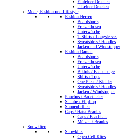
Einleiner Drachen
2-Leiner Drachen
Mode, Fashion und Lifestyle
Fashion Herren
Boardshorts
Freizeithosen
Unterwäsche
T-Shirts / Longsleeves
Sweatshirts / Hoodies
Jacken und Windstopper
Fashion Damen
Boardshorts
Freizeithosen
Unterwäsche
Bikinis / Badeanzüge
Shirts / Tops
One Piece / Kleider
Sweatshirts / Hoodies
Jacken / Windstopper
Ponchos / Badetücher
Schuhe / Flipflop
Sonnenbrillen
Caps / Hats/ Beanies
Caps / Beachhats
Mützen / Beanies
Snowkiten
Snowkites
Open Cell Kites