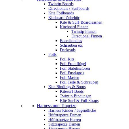
Twintip Boards
Directionals / Surfboards
Kite Foilboards
Kiteboard Zubehör
Kite & Surf Boardleashes
Kiteboard Finnen
Twintip Finnen
Directional Finnen
Boardhandles
Schrauben etc
Deckpads
Foils
Foil Kits
Foil Frontflügel
Foil Stabilisatoren
Foil Fuselage's
Foil Masten
Foil Teile & Schrauben
Kite Bindings & Boots
Kitesurf Boots
Twintip Bindungen
Kite Surf & Foil Straps
Harness und Trapetze
Harness Kinder / Jugendliche
Hüfttrapetze Damen
Hüfttrapetze Herren
Sitztrapetze Damen
Sitztrapetze Herren