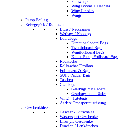
Parawings
Wing Booms + Handles
Wing Leashes
Wings
Pump Foiling
Reisegepäck / Rolltaschen
Etuis / Neccesaires
Wetbags / Neobags
Boardbags
Directionalboard Bags
Twintipboard Bags
Wingfoilboard Bags
Kite + Pump Foilboard Bags
Rucksäcke
Rolltaschen/Trolleys
Foilcovers & Bags
SUP / Paddel Bags
Taschen
Gearbags
Gearbags mit Rädern
Gearbags ohne Räder
Wing + Kitebags
Andere Transportausrüstung
Geschenkideen
Geschenk Gutscheine
Wassersport Geschenke
Lifestyle Geschenke
Drachen / Lenkdrachen