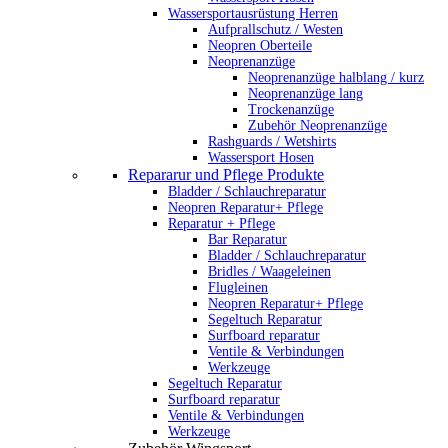
Wassersportausrüstung Herren
Aufprallschutz / Westen
Neopren Oberteile
Neoprenanzüge
Neoprenanzüge halblang / kurz
Neoprenanzüge lang
Trockenanzüge
Zubehör Neoprenanzüge
Rashguards / Wetshirts
Wassersport Hosen
Repararur und Pflege Produkte
Bladder / Schlauchreparatur
Neopren Reparatur+ Pflege
Reparatur + Pflege
Bar Reparatur
Bladder / Schlauchreparatur
Bridles / Waageleinen
Flugleinen
Neopren Reparatur+ Pflege
Segeltuch Reparatur
Surfboard reparatur
Ventile & Verbindungen
Werkzeuge
Segeltuch Reparatur
Surfboard reparatur
Ventile & Verbindungen
Werkzeuge