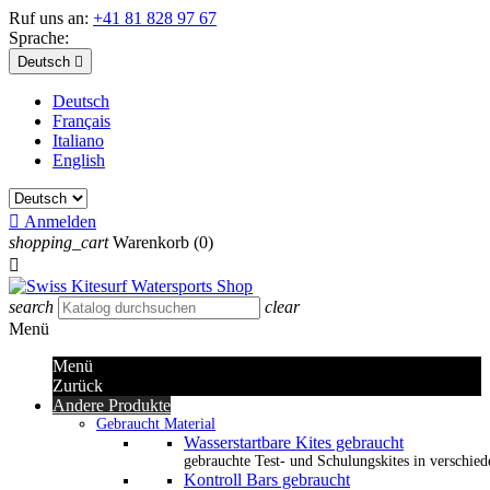
Ruf uns an:
+41 81 828 97 67
Sprache:
Deutsch

Deutsch
Français
Italiano
English

Anmelden
shopping_cart
Warenkorb
(0)

search
clear
Menü
Menü
Zurück
Andere Produkte
Gebraucht Material
Wasserstartbare Kites gebraucht
gebrauchte Test- und Schulungskites in verschied
Kontroll Bars gebraucht