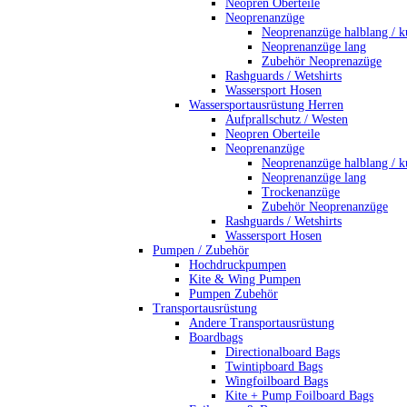
Neopren Oberteile
Neoprenanzüge
Neoprenanzüge halblang / k
Neoprenanzüge lang
Zubehör Neoprenazüge
Rashguards / Wetshirts
Wassersport Hosen
Wassersportausrüstung Herren
Aufprallschutz / Westen
Neopren Oberteile
Neoprenanzüge
Neoprenanzüge halblang / k
Neoprenanzüge lang
Trockenanzüge
Zubehör Neoprenanzüge
Rashguards / Wetshirts
Wassersport Hosen
Pumpen / Zubehör
Hochdruckpumpen
Kite & Wing Pumpen
Pumpen Zubehör
Transportausrüstung
Andere Transportausrüstung
Boardbags
Directionalboard Bags
Twintipboard Bags
Wingfoilboard Bags
Kite + Pump Foilboard Bags