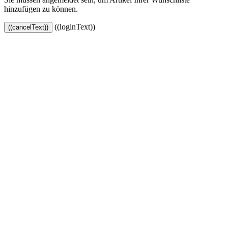
hinzufügen zu können.
((loginText))
((cancelText))