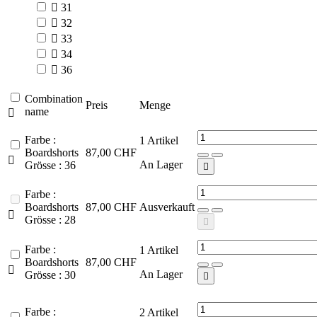

31

32

33

34

36
Combination
Preis
Menge
name

Farbe :
1
Artikel
Boardshorts
87,00 CHF

An Lager
Grösse : 36

Farbe :
Boardshorts
87,00 CHF
Ausverkauft

Grösse : 28

Farbe :
1
Artikel
Boardshorts
87,00 CHF

An Lager
Grösse : 30

Farbe :
2
Artikel