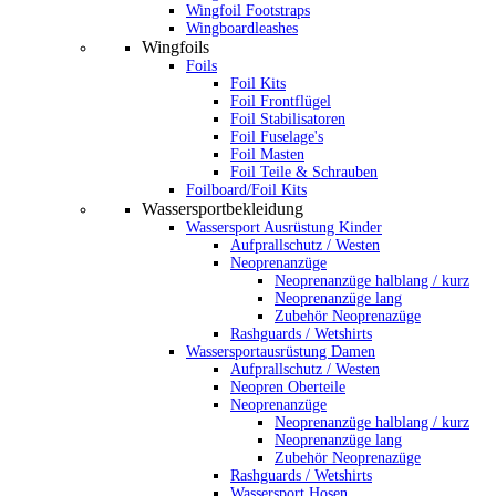
Wingfoil Footstraps
Wingboardleashes
Wingfoils
Foils
Foil Kits
Foil Frontflügel
Foil Stabilisatoren
Foil Fuselage's
Foil Masten
Foil Teile & Schrauben
Foilboard/Foil Kits
Wassersportbekleidung
Wassersport Ausrüstung Kinder
Aufprallschutz / Westen
Neoprenanzüge
Neoprenanzüge halblang / kurz
Neoprenanzüge lang
Zubehör Neoprenazüge
Rashguards / Wetshirts
Wassersportausrüstung Damen
Aufprallschutz / Westen
Neopren Oberteile
Neoprenanzüge
Neoprenanzüge halblang / kurz
Neoprenanzüge lang
Zubehör Neoprenazüge
Rashguards / Wetshirts
Wassersport Hosen