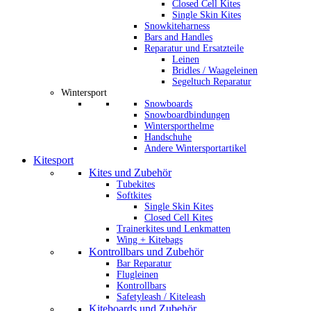
Closed Cell Kites
Single Skin Kites
Snowkiteharness
Bars and Handles
Reparatur und Ersatzteile
Leinen
Bridles / Waageleinen
Segeltuch Reparatur
Wintersport
Snowboards
Snowboardbindungen
Wintersporthelme
Handschuhe
Andere Wintersportartikel
Kitesport
Kites und Zubehör
Tubekites
Softkites
Single Skin Kites
Closed Cell Kites
Trainerkites und Lenkmatten
Wing + Kitebags
Kontrollbars und Zubehör
Bar Reparatur
Flugleinen
Kontrollbars
Safetyleash / Kiteleash
Kiteboards und Zubehör