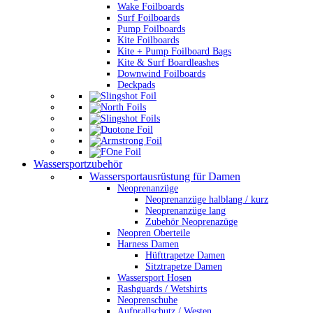
Wake Foilboards
Surf Foilboards
Pump Foilboards
Kite Foilboards
Kite + Pump Foilboard Bags
Kite & Surf Boardleashes
Downwind Foilboards
Deckpads
Wassersportzubehör
Wassersportausrüstung für Damen
Neoprenanzüge
Neoprenanzüge halblang / kurz
Neoprenanzüge lang
Zubehör Neoprenazüge
Neopren Oberteile
Harness Damen
Hüfttrapetze Damen
Sitztrapetze Damen
Wassersport Hosen
Rashguards / Wetshirts
Neoprenschuhe
Aufprallschutz / Westen