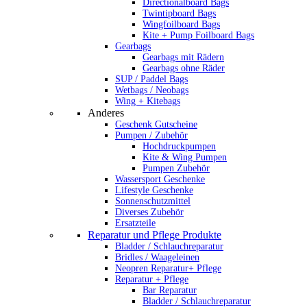
Directionalboard Bags
Twintipboard Bags
Wingfoilboard Bags
Kite + Pump Foilboard Bags
Gearbags
Gearbags mit Rädern
Gearbags ohne Räder
SUP / Paddel Bags
Wetbags / Neobags
Wing + Kitebags
Anderes
Geschenk Gutscheine
Pumpen / Zubehör
Hochdruckpumpen
Kite & Wing Pumpen
Pumpen Zubehör
Wassersport Geschenke
Lifestyle Geschenke
Sonnenschutzmittel
Diverses Zubehör
Ersatzteile
Reparatur und Pflege Produkte
Bladder / Schlauchreparatur
Bridles / Waageleinen
Neopren Reparatur+ Pflege
Reparatur + Pflege
Bar Reparatur
Bladder / Schlauchreparatur