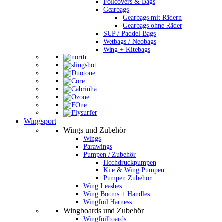
Foilcovers & Bags
Gearbags
Gearbags mit Rädern
Gearbags ohne Räder
SUP / Paddel Bags
Wetbags / Neobags
Wing + Kitebags
Wingsport
Wings und Zubehör
Wings
Parawings
Pumpen / Zubehör
Hochdruckpumpen
Kite & Wing Pumpen
Pumpen Zubehör
Wing Leashes
Wing Booms + Handles
Wingfoil Harness
Wingboards und Zubehör
Wingfoilboards