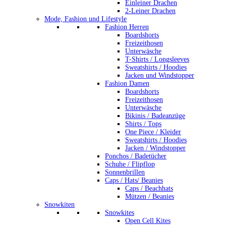
Einleiner Drachen
2-Leiner Drachen
Mode, Fashion und Lifestyle
Fashion Herren
Boardshorts
Freizeithosen
Unterwäsche
T-Shirts / Longsleeves
Sweatshirts / Hoodies
Jacken und Windstopper
Fashion Damen
Boardshorts
Freizeithosen
Unterwäsche
Bikinis / Badeanzüge
Shirts / Tops
One Piece / Kleider
Sweatshirts / Hoodies
Jacken / Windstopper
Ponchos / Badetücher
Schuhe / Flipflop
Sonnenbrillen
Caps / Hats/ Beanies
Caps / Beachhats
Mützen / Beanies
Snowkiten
Snowkites
Open Cell Kites