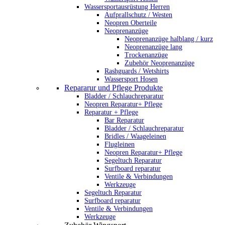
Wassersportausrüstung Herren
Aufprallschutz / Westen
Neopren Oberteile
Neoprenanzüge
Neoprenanzüge halblang / kurz
Neoprenanzüge lang
Trockenanzüge
Zubehör Neoprenanzüge
Rashguards / Wetshirts
Wassersport Hosen
Repararur und Pflege Produkte
Bladder / Schlauchreparatur
Neopren Reparatur+ Pflege
Reparatur + Pflege
Bar Reparatur
Bladder / Schlauchreparatur
Bridles / Waageleinen
Flugleinen
Neopren Reparatur+ Pflege
Segeltuch Reparatur
Surfboard reparatur
Ventile & Verbindungen
Werkzeuge
Segeltuch Reparatur
Surfboard reparatur
Ventile & Verbindungen
Werkzeuge