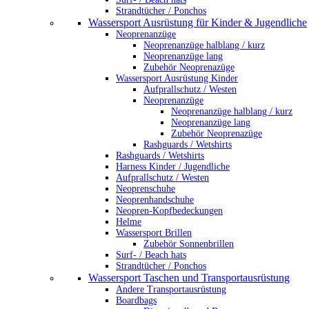
Strandtücher / Ponchos
Wassersport Ausrüstung für Kinder & Jugendliche
Neoprenanzüge
Neoprenanzüge halblang / kurz
Neoprenanzüge lang
Zubehör Neoprenazüge
Wassersport Ausrüstung Kinder
Aufprallschutz / Westen
Neoprenanzüge
Neoprenanzüge halblang / kurz
Neoprenanzüge lang
Zubehör Neoprenazüge
Rashguards / Wetshirts
Rashguards / Wetshirts
Harness Kinder / Jugendliche
Aufprallschutz / Westen
Neoprenschuhe
Neoprenhandschuhe
Neopren-Kopfbedeckungen
Helme
Wassersport Brillen
Zubehör Sonnenbrillen
Surf- / Beach hats
Strandtücher / Ponchos
Wassersport Taschen und Transportausrüstung
Andere Transportausrüstung
Boardbags