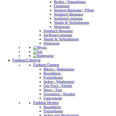
Bridles / Waageleinen
Flugleinen
Neopren Reparatur+ Pflege
Segeltuch Reparatur
Surfboard reparatur
Ventile & Verbindungen
Werkzeuge
Segeltuch Reparatur
Surfboard reparatur
Ventile & Verbindungen
Werkzeuge
Fashion/Lifestyle
Fashion Damen
Bikinis / Badeanzüge
Boardshorts
Freizeithosen
Jacken / Windstopper
One Piece / Kleider
Shirts / Tops
Sweatshirts / Hoodies
Unterwäsche
Fashion Herren
Boardshorts
Freizeithosen
Jacken und Windstopper