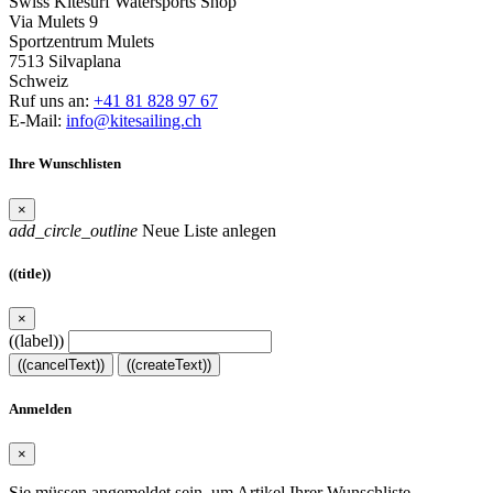
Swiss Kitesurf Watersports Shop
Via Mulets 9
Sportzentrum Mulets
7513 Silvaplana
Schweiz
Ruf uns an:
+41 81 828 97 67
E-Mail:
info@kitesailing.ch
Ihre Wunschlisten
×
add_circle_outline
Neue Liste anlegen
((title))
×
((label))
((cancelText))
((createText))
Anmelden
×
Sie müssen angemeldet sein, um Artikel Ihrer Wunschliste