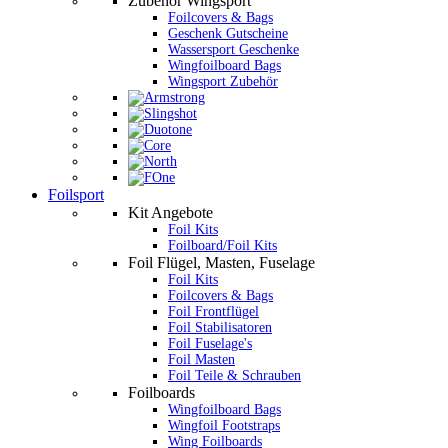
Zubehör Wingsport
Foilcovers & Bags
Geschenk Gutscheine
Wassersport Geschenke
Wingfoilboard Bags
Wingsport Zubehör
Foilsport
Kit Angebote
Foil Kits
Foilboard/Foil Kits
Foil Flügel, Masten, Fuselage
Foil Kits
Foilcovers & Bags
Foil Frontflügel
Foil Stabilisatoren
Foil Fuselage's
Foil Masten
Foil Teile & Schrauben
Foilboards
Wingfoilboard Bags
Wingfoil Footstraps
Wing Foilboards