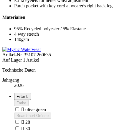
Extra eyelets for better waist adjustment
Parch pocket with key cord at wearer's right back leg
Materialien
95% Recycled polyester / 5% Elastane
4 way stretch
140gsm
Artikel-Nr.
35107.260635
Auf Lager
1 Artikel
Technische Daten
Jahrgang
2026
Filter

Farbe

olive green
Boardshort Grösse

28

30