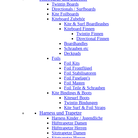
Twintip Boards
Directionals / Surfboards
Kite Foilboards
Kiteboard Zubehör
Kite & Surf Boardleashes
Kiteboard Finnen
Twintip Finnen
Directional Finnen
Boardhandles
Schrauben etc
Deckpads
Foils
Foil Kits
Foil Frontflügel
Foil Stabilisatoren
Foil Fuselage's
Foil Masten
Foil Teile & Schrauben
Kite Bindings & Boots
Kitesurf Boots
Twintip Bindungen
Kite Surf & Foil Straps
Harness und Trapetze
Harness Kinder / Jugendliche
Hüfttrapetze Damen
Hüfttrapetze Herren
Sitztrapetze Damen
Sitztrapetze Herren