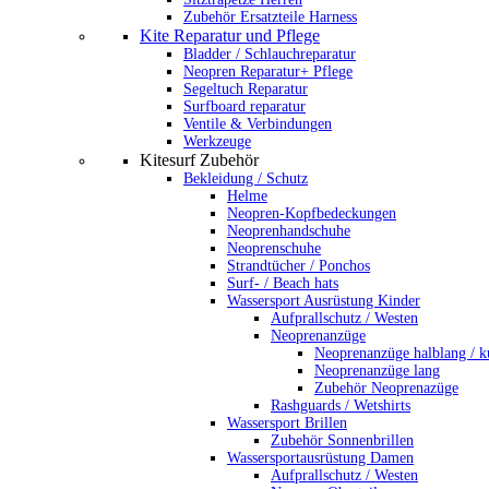
Zubehör Ersatzteile Harness
Kite Reparatur und Pflege
Bladder / Schlauchreparatur
Neopren Reparatur+ Pflege
Segeltuch Reparatur
Surfboard reparatur
Ventile & Verbindungen
Werkzeuge
Kitesurf Zubehör
Bekleidung / Schutz
Helme
Neopren-Kopfbedeckungen
Neoprenhandschuhe
Neoprenschuhe
Strandtücher / Ponchos
Surf- / Beach hats
Wassersport Ausrüstung Kinder
Aufprallschutz / Westen
Neoprenanzüge
Neoprenanzüge halblang / k
Neoprenanzüge lang
Zubehör Neoprenazüge
Rashguards / Wetshirts
Wassersport Brillen
Zubehör Sonnenbrillen
Wassersportausrüstung Damen
Aufprallschutz / Westen