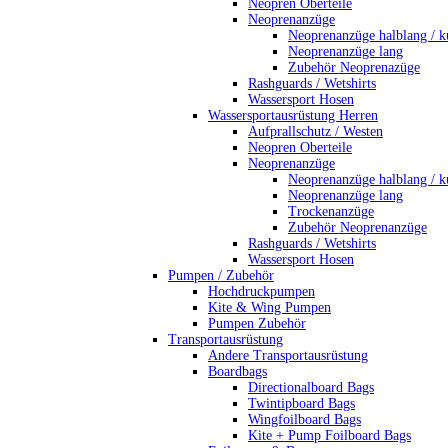
Neopren Oberteile
Neoprenanzüge
Neoprenanzüge halblang / k
Neoprenanzüge lang
Zubehör Neoprenazüge
Rashguards / Wetshirts
Wassersport Hosen
Wassersportausrüstung Herren
Aufprallschutz / Westen
Neopren Oberteile
Neoprenanzüge
Neoprenanzüge halblang / k
Neoprenanzüge lang
Trockenanzüge
Zubehör Neoprenanzüge
Rashguards / Wetshirts
Wassersport Hosen
Pumpen / Zubehör
Hochdruckpumpen
Kite & Wing Pumpen
Pumpen Zubehör
Transportausrüstung
Andere Transportausrüstung
Boardbags
Directionalboard Bags
Twintipboard Bags
Wingfoilboard Bags
Kite + Pump Foilboard Bags