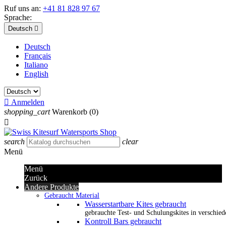
Ruf uns an:
+41 81 828 97 67
Sprache:
Deutsch

Deutsch
Français
Italiano
English

Anmelden
shopping_cart
Warenkorb
(0)

search
clear
Menü
Menü
Zurück
Andere Produkte
Gebraucht Material
Wasserstartbare Kites gebraucht
gebrauchte Test- und Schulungskites in verschied
Kontroll Bars gebraucht