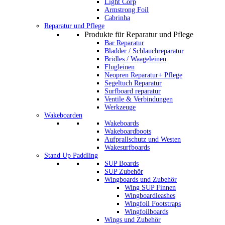
Light Corp
Armstrong Foil
Cabrinha
Reparatur und Pflege
Produkte für Reparatur und Pflege
Bar Reparatur
Bladder / Schlauchreparatur
Bridles / Waageleinen
Flugleinen
Neopren Reparatur+ Pflege
Segeltuch Reparatur
Surfboard reparatur
Ventile & Verbindungen
Werkzeuge
Wakeboarden
Wakeboards
Wakeboardboots
Aufprallschutz und Westen
Wakesurfboards
Stand Up Paddling
SUP Boards
SUP Zubehör
Wingboards und Zubehör
Wing SUP Finnen
Wingboardleashes
Wingfoil Footstraps
Wingfoilboards
Wings und Zubehör