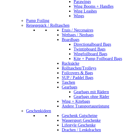
Parawings
Wing Booms + Handles
Wing Leashes
Wings
Pump Foiling
Reisegepäck / Rolltaschen
Etuis / Neccesaires
Wetbags / Neobags
Boardbags
Directionalboard Bags
Twintipboard Bags
Wingfoilboard Bags
Kite + Pump Foilboard Bags
Rucksäcke
Rolltaschen/Trolleys
Foilcovers & Bags
SUP / Paddel Bags
Taschen
Gearbags
Gearbags mit Rädern
Gearbags ohne Räder
Wing + Kitebags
Andere Transportausrüstung
Geschenkideen
Geschenk Gutscheine
Wassersport Geschenke
Lifestyle Geschenke
Drachen / Lenkdrachen