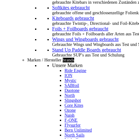
gebrauchte Kitebars in verschiedenen Zuständen z
Softkites gebraucht
gebrauchte offene und geschlossenzellige Folienk
Kiteboards gebraucht
gebrauchte Twintip-, Directional- und Foil-Kiteb
Foils + Foilboards gebraucht
gebrauchte Foils + Foilboards aller Arten aus Te
Wings und Wingboards gebraucht
Gebrauchte Wings und Wingboards aus Test und
Stand Up Paddle Boards gebraucht
Gebrauchte SUP's aus Test und Schulung
Marken / Hersteller
brands
Unsere Marken
Ride Engine
ION
Mystic
SABfoil
Duotone
North
Slingshot
Core Kites
Ozone
Naish
F-ONE
Flysurfer
Bern Unlimited
North Sails