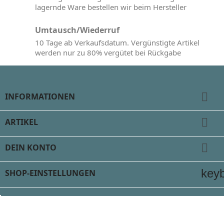
lagernde Ware bestellen wir beim Hersteller
Umtausch/Wiederruf
10 Tage ab Verkaufsdatum. Vergünstigte Artikel
werden nur zu 80% vergütet bei Rückgabe

INFORMATIONEN

ARTIKEL

DEIN KONTO
key
SHOP-EINSTELLUNGEN